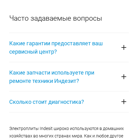
Часто задаваемые вопросы
Какие гарантии предоставляет ваш
сервисный центр?
Сервисный центр гарантирует качество
Какие запчасти используете при
предоставляемых услуг. После устранения
ремонте техники Индезит?
неисправности заказчик получает гарантию
сроком до 2-х лет, не только на оказанные услуги и
В ходе ремонта мастера используют оригинальные
детали, замененные в ходе ремонта, но и на все
Сколько стоит диагностика?
запасные части. Комплектующие на склад
оборудование в целом.
поставляются представителями бренда, качество
Диагностирование определяет неисправность,
деталей подтверждено сертификатами
вызвавшую сбой в работе техники Индезит.
Электроплиты Indesit широко используются в домашних
соответствия.
Проверка на наличие аппаратных и программных
хозяйствах во многих странах мира. Как и любое другое