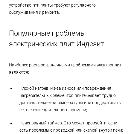
неисправностей проводится на дому или в нашем
устройство, эти плиты требуют регулярного
сервисном центре. Диагностика бытовой техники
обслуживания и ремонта.
Индезит включена в список бесплатных услуг.
Популярные проблемы
электрических плит Индезит
Наиболее распространенными проблемами электроплит
являются:
Плохой нагрев. Из-за износа или повреждения
нагревательных элементов плите бывает трудно
достичь желаемой температуры или поддерживать
ее в течение длительного времени;
Неисправный таймер. Это может произойти, если
есть проблемы с проводкой или схемой внутри печи;