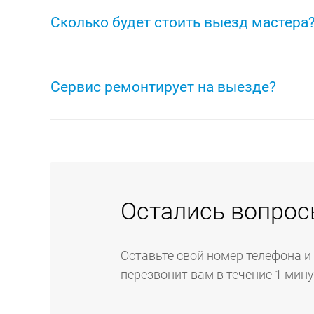
другое, а так же электроинструмент Indesit – др
Сколько будет стоить выезд мастера
Выезд инженера осуществляется бесплатно. До о
выполняются бесплатно в случае согласия на про
Сервис ремонтирует на выезде?
Если неисправность вашей техники можно устран
инженера, который выполнит ремонт техники на 
всей бытовой техники.
Остались вопрос
Оставьте свой номер телефона и
перезвонит вам в течение 1 мин