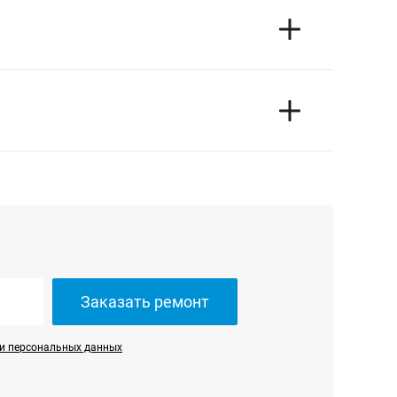
ограммная и аппаратная диагностика техники
только в сервисном центре, мы направим к вам
емонту крупной бытовой техники и установке
Заказать ремонт
и персональных данных