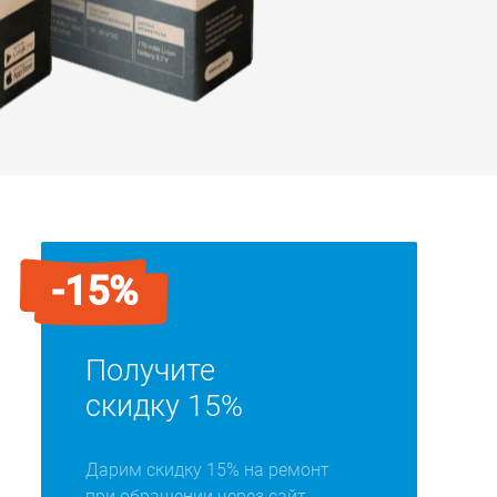
-15%
Получите
скидку 15%
Дарим скидку 15% на ремонт
при обращении через сайт